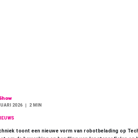
iShow
RUARI 2026
2 MIN
IEUWS
chniek toont een nieuwe vorm van robotbelading op Tec