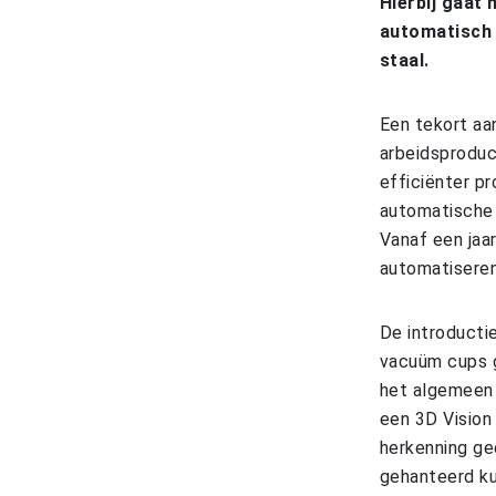
Hierbij gaat 
automatisch 
staal.
Een tekort aa
arbeidsproduc
efficiënter p
automatische 
Vanaf een jaa
automatiseren
De introducti
vacuüm cups g
het algemeen 
een 3D Vision 
herkenning ge
gehanteerd ku