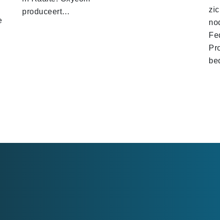
zi
produceert…
e
no
Fe
Pr
be