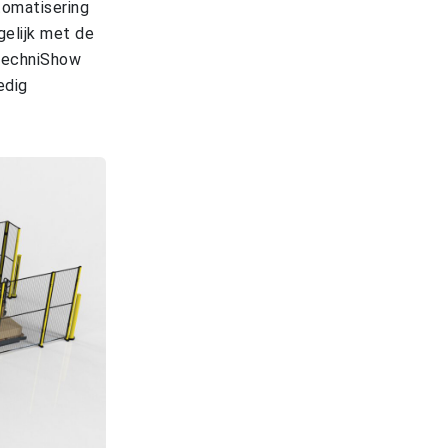
tomatisering
gelijk met de
 TechniShow
edig