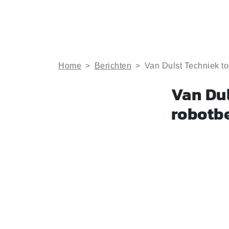
Home
>
Berichten
>
Van Dulst Techniek t
Van Du
robotb