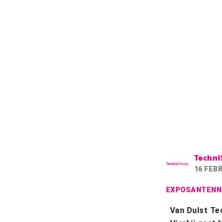
Techn
16 FEB
EXPOSANTENN
Van Dulst Te