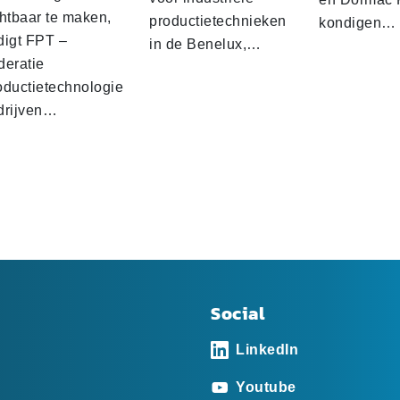
chtbaar te maken,
productietechnieken
kondigen…
digt FPT –
in de Benelux,…
deratie
oductietechnologie
drijven…
Social
LinkedIn
Youtube