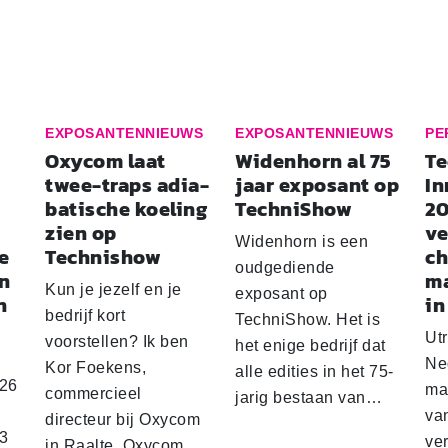
EXPOSANTENNIEUWS
EXPOSANTENNIEUWS
PE
Oxycom laat
Widenhorn al 75
T
twee-traps adi­a­
jaar exposant op
In
ba­ti­sche koeling
TechniShow
20
zien op
ve
Widenhorn is een
e
Technishow
ch
oudgediende
an
ma
Kun je jezelf en je
exposant op
n
in
bedrijf kort
TechniShow. Het is
Ut
voorstellen? Ik ben
het enige bedrijf dat
Ne
Kor Foekens,
alle edities in het 75-
026
maa
commercieel
jarig bestaan van…
va
directeur bij Oxycom
13
ve
in Raalte. Oxycom