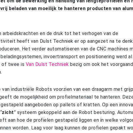
het om de bewerking en handling van lengteprofielen en 
vrij beladen van moeilijk te hanteren producten van alu
n arbeidskrachten en de druk tot het verhogen van de
tiviteit heeft van Dulst Techniek er op aangezet na te den
roduceren. Het verder automatiseren van de CNC machines 
beladingsystemen, invoertransport en positionering werd a
r of twee is
Van Dulst Techniek
bezig om ook het voorgaande
.
e van industriële Robots voorzien van een draagarm met grij
eeft de mogelijkheid om profielmateriaal te hanteren. Dez
gestapeld aangeboden op pallets of kratten. Op een innovat
“
zicht
” systeem gekoppeld aan de Robot besturing. Autom
eft aan hoe de profielen gestapeld liggen en in welke volg
nnen worden. Laag voor laag kunnen de profielen gepakt w