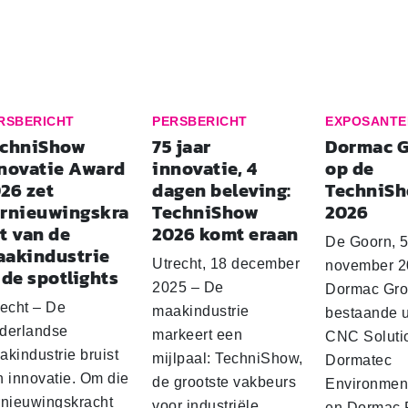
RSBERICHT
PERSBERICHT
EXPOSANTE
echniShow
75 jaar
Dormac 
novatie Award
innovatie, 4
op de
26 zet
dagen beleving:
TechniS
rnieuwingskra
TechniShow
2026
t van de
2026 komt eraan
De Goorn, 
akindustrie
Utrecht, 18 december
november 2
 de spotlights
2025 – De
Dormac Gro
recht – De
maakindustrie
bestaande 
derlandse
markeert een
CNC Soluti
kindustrie bruist
mijlpaal: TechniShow,
Dormatec
n innovatie. Om die
de grootste vakbeurs
Environmen
rnieuwingskracht
voor industriële
en Dormac 