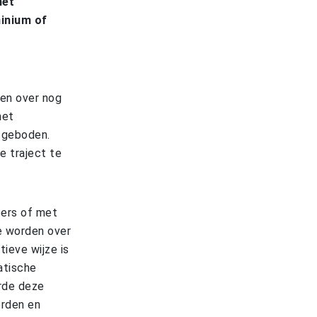
het
minium of
ken over nog
met
l geboden.
 traject te
pers of met
e worden over
ieve wijze is
atische
orde deze
orden en