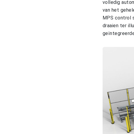
volledig auto
van het gehel
MPS control s
draaien ter il
geïntegreerde