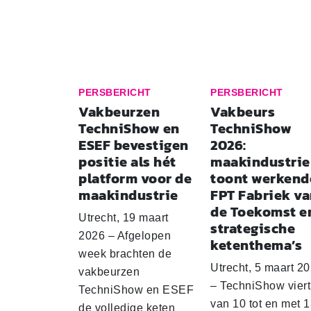
PERSBERICHT
PERSBERICHT
Vakbeurzen
Vakbeurs
TechniShow en
TechniShow
ESEF bevestigen
2026:
positie als hét
maakindustrie
platform voor de
toont werkend
maak­in­du­strie
FPT Fabriek v
de Toekomst e
Utrecht, 19 maart
strategische
2026 – Afgelopen
ketenthema’s
week brachten de
Utrecht, 5 maart 2
vakbeurzen
– TechniShow viert
TechniShow en ESEF
van 10 tot en met 
de volledige keten