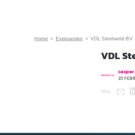
Home
>
Exposanten
>
VDL Steelweld BV
VDL St
casper
23 FEB
DEEL