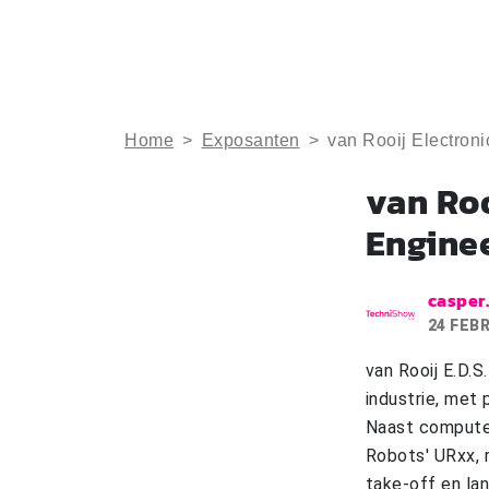
Home
>
Exposanten
>
van Rooij Electron
van Roo
Engine
casper
24 FEB
van Rooij E.D.
industrie, met 
Naast computer
Robots' URxx, 
take-off en la