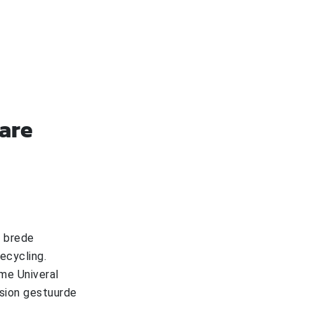
ware
e brede
ecycling.
me Univeral
ision gestuurde