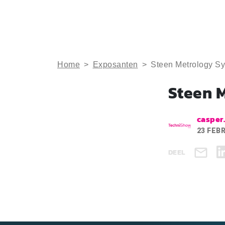
Home
>
Exposanten
>
Steen Metrology S
Steen M
casper
23 FEB
DEEL