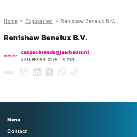
Home
>
Exposanten
>
Renishaw Benelux B.V.
Renishaw Benelux B.V.
casper.brands@jaarbeurs.nl
23 FEBRUARI 2026
0 MIN
DEEL
Menu
Contact