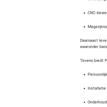
CNC-bewer
Magazijns
Daarnaast leve
waaronder band
Tevens biedt 
Persoonlij
Installatie
Onderhoud 