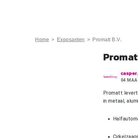
Home
>
Exposanten
>
Promatt B.V.
Promatt
casper
04 MAA
Promatt levert
in metaal, alu
Halfautoma
Cirkelzaa