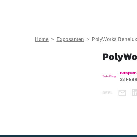
Home
>
Exposanten
>
PolyWorks Benelux
PolyWo
casper
23 FEB
DEEL