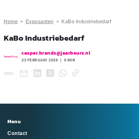
Home
>
Exposanten
>
KaBo Industriebedarf
KaBo Industriebedarf
casper.brands@jaarbeurs.nl
23 FEBRUARI 2026
0 MIN
DEEL
Menu
Contact