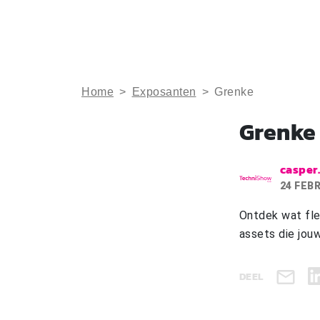
Home
>
Exposanten
>
Grenke
Grenke
casper
24 FEB
Ontdek wat fle
assets die jouw
DEEL