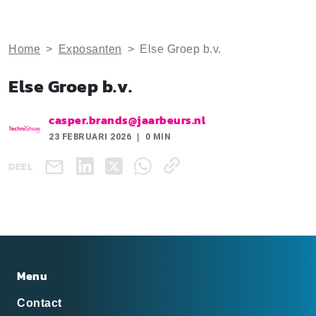
Home
>
Exposanten
>
Else Groep b.v.
Else Groep b.v.
casper.brands@jaarbeurs.nl
23 FEBRUARI 2026
0 MIN
DEEL
Menu
Contact