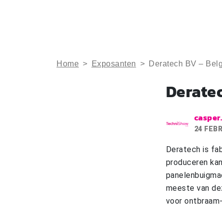
Home
>
Exposanten
>
Deratech BV – Bel
Derate
casper
24 FEB
Deratech is fa
produceren kant
panelenbuigmac
meeste van de
voor ontbraam-,