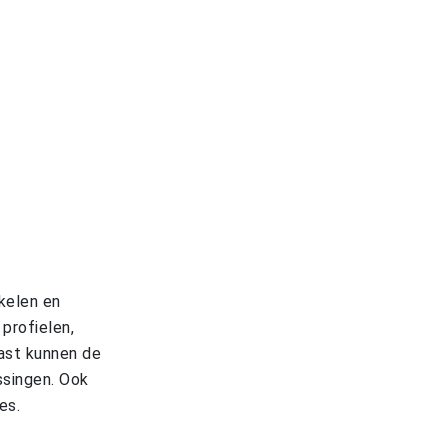
kelen en
profielen,
ast kunnen de
singen. Ook
res.