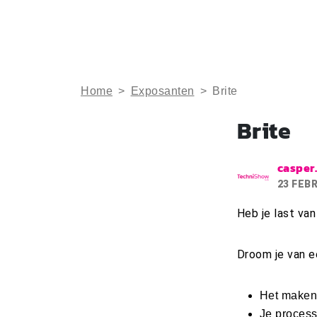
Home
>
Exposanten
>
Brite
Brite
casper
23 FEB
Heb je last va
Droom je van ee
Het maken 
Je process