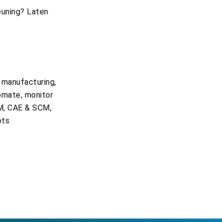
euning? Laten
n manufacturing,
omate, monitor
AM, CAE & SCM,
ots