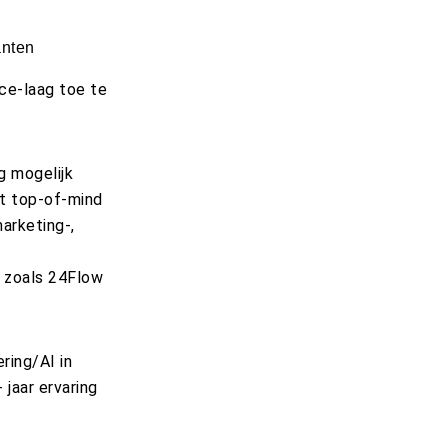
anten
ce-laag toe te
g mogelijk
pt top-of-mind
marketing-,
e
s zoals 24Flow
ring/AI in
 jaar ervaring