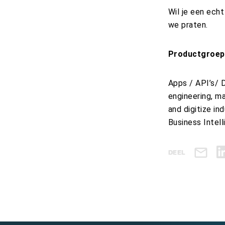
Wil je een ech
we praten.
Productgroep
Apps / API’s/ D
engineering, m
and digitize i
Business Intel
DEEL