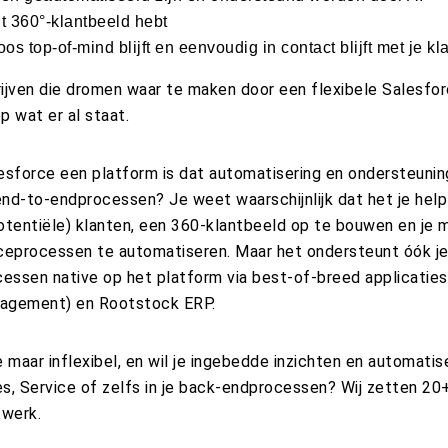
t 360°-klantbeeld hebt
os top-of-mind blijft en eenvoudig in contact blijft met je kl
rijven die dromen waar te maken door een flexibele Salesfor
 wat er al staat.
lesforce een platform is dat automatisering en ondersteunin
end-to-endprocessen? Je weet waarschijnlijk dat het je hel
(potentiële) klanten, een 360-klantbeeld op te bouwen en je 
iceprocessen te automatiseren. Maar het ondersteunt óók j
essen native op het platform via best-of-breed applicatie
nagement) en Rootstock ERP.
e maar inflexibel, en wil je ingebedde inzichten en automatise
s, Service of zelfs in je back-endprocessen? Wij zetten 20+
 werk.