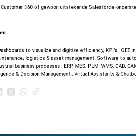
t Customer 360 of gewoon uitstekende Salesforce-onderst
en
ashboards to visualize and digitize efficiency, KPI’s , OEE i
aintenance, logistics & asset management, Software to aut
ndustrial business processes : ERP, MES, PLM, WMS, CAD, C
ligence & Decision Management,, Virtual Assistants & Chatb