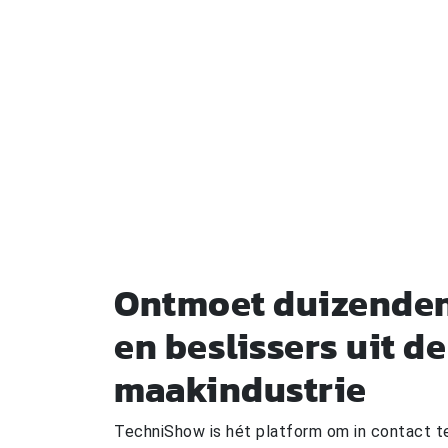
hebben. Overtuig de bijna 30.000 bezoekers
hun beste partner bent en doe mee.
Word exposant
Vaknieuws
Ontmoet duizenden
en beslissers uit de
maakindustrie
TechniShow is hét platform om in contact 