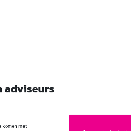
 aan TechniShow waarom jij
 adviseurs
te komen met